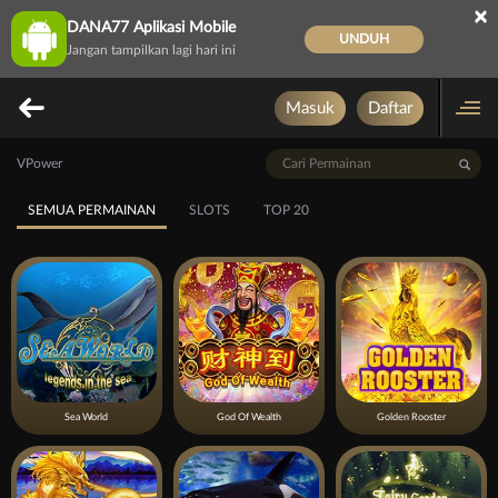
×
DANA77 Aplikasi Mobile
UNDUH
Jangan tampilkan lagi hari ini
Masuk
Daftar
VPower
SEMUA PERMAINAN
SLOTS
TOP 20
Sea World
God Of Wealth
Golden Rooster