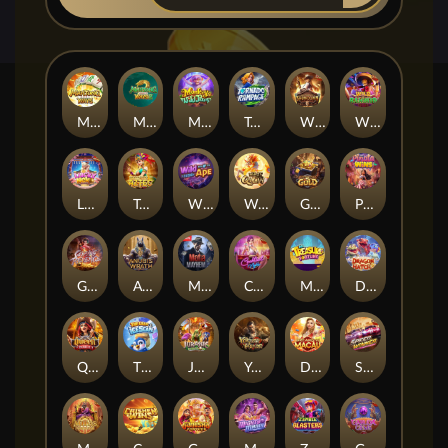
Mahjong Ways
Mahjong Ways 2
Monkeys Wild Party
Tornado Rampage
Wild Bounty Showdown
Wild Bandito
Lucky Neko
Treasures of Aztec
Wild Ape #3258
Ways of the Qilin
Gemstones Gold
Pinata Wins
Geisha's Revenge
Anubis Wrath
Mafia Mayhem
Cocktail Nights
Mr. Treasure’s Fortune
Dragon Hatch 2
Queen of Bounty
The Great Icescape
Jurassic Kingdom
Yakuza Honor
Dreams of Macau
Speed Winner