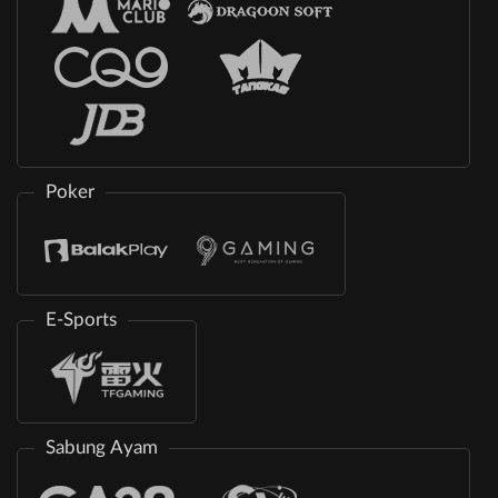
Poker
E-Sports
Sabung Ayam