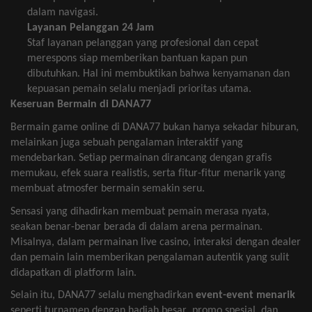
dalam
navigasi
.
Layanan
Pelanggan
24 Jam
Staf
layanan
pelanggan
yang
profesional
dan
cepat
merespons
siap
memberikan
bantuan
kapan
pun
dibutuhkan
. Hal
ini
membuktikan
bahwa
kenyamanan
dan
kepuasan
pemain
selalu
menjadi
prioritas
utama
.
Keseruan
Bermain
di DANA77
Bermain
game online di DANA77
bukan
hanya
sekadar
hiburan
,
melainkan
juga
sebuah
pengalaman
interaktif
yang
mendebarkan
.
Setiap
permainan
dirancang
dengan
grafis
memukau
,
efek
suara
realistis
,
serta
fitur-fitur
menarik
yang
membuat
atmosfer
bermain
semakin
seru
.
Sensasi
yang
dihadirkan
membuat
pemain
merasa
nyata
,
seakan
benar-benar
berada
di
dalam
arena
permainan
.
Misalnya
,
dalam
permainan
live casino,
interaksi
dengan
dealer
dan
pemain
lain
memberikan
pengalaman
autentik
yang
sulit
didapatkan
di platform lain.
Selain
itu
, DANA77
selalu
menghadirkan
event-event
menarik
seperti
turnamen
dengan
hadiah
besar
, promo
spesial
, dan