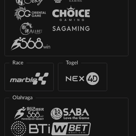
Race
Togel
Olahraga