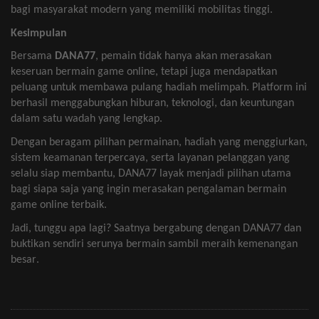
bagi
masyarakat
modern yang
memiliki
mobilitas
tinggi
.
Kesimpulan
Bersama
DANA77
,
pemain
tidak
hanya
akan
merasakan
keseruan
bermain
game online,
tetapi
juga
mendapatkan
peluang
untuk
membawa
pulang
hadiah
melimpah
. Platform
ini
berhasil
menggabungkan
hiburan
,
teknologi
, dan
keuntungan
dalam
satu
wadah
yang
lengkap
.
Dengan
beragam
pilihan
permainan
,
hadiah
yang
menggiurkan
,
sistem
keamanan
terpercaya
,
serta
layanan
pelanggan
yang
selalu
siap
membantu
, DANA77
layak
menjadi
pilihan
utama
bagi
siapa
saja
yang
ingin
merasakan
pengalaman
bermain
game online
terbaik
.
Jadi,
tunggu
apa
lagi
?
Saatnya
bergabung
dengan
DANA77 dan
buktikan
sendiri
serunya
bermain
sambil
meraih
kemenangan
besar
.