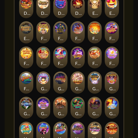
Dragon Hatch
Dragon Legend
Dragon Tiger Luck
Dragon's Treasure Quest
Egypt's Book of Mystery
Emoji Riches
Emperors Favour
Flirting Scholar
Forbidden Alchemy
Forge of Wealth
Fortune Gods
Fortune Horse
Fortune Mouse
Fortune Ox
Fortune Rabbit
Fortune Snake
Fortune Tiger
Fruity Candy
Futebol Fever
Galactic Gems
Galaxy Miner
Ganesha Gold
Gem Saviour
Gem Saviour Conquest
Gem Saviour Sword
Genie's 3 Wishes
Gladiator's Glory
Graffiti Rush
Grimms' Bounty: Hansel & Gretel
Guardians of Ice and Fire