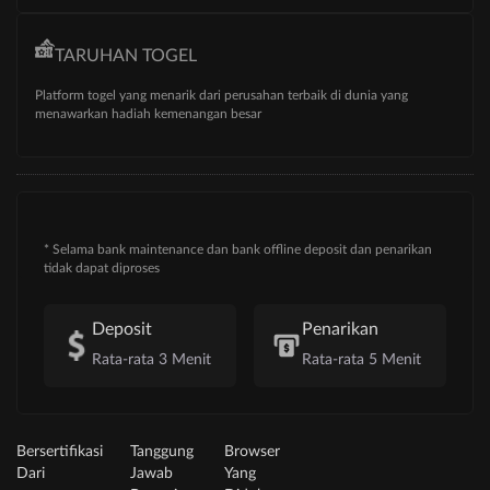
TARUHAN TOGEL
Platform togel yang menarik dari perusahan terbaik di dunia yang
menawarkan hadiah kemenangan besar
* Selama bank maintenance dan bank offline deposit dan penarikan
tidak dapat diproses
Deposit
Penarikan
Rata-rata 3 Menit
Rata-rata 5 Menit
Bersertifikasi
Tanggung
Browser
Dari
Jawab
Yang