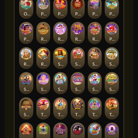
Oriental Prosperity
Pharaoh Royals
Phoenix Rises
Piggy Gold
Plushie Frenzy
Prosperity Fortune Tree
Prosperity Lion
Raider Jane's Crypt of Fortune
Rave Party Fever
Reel Love
Rio Fantasia
Perfect Strike
Rise of Apollo
Rooster Rumble
Safari Wilds
Santa's Gift Rush
Secret of Cleopatra
Shaolin Soccer
Shark Bounty
Skylight Wonders
Songkran Splash
Spirited Wonders
Super Golf Drive
Supermarket Spree
Symbols of Egypt
Thai River Wonders
The Queen's Banquet
Three Crazy Piggies
Totem Wonders
Tree of Fortune