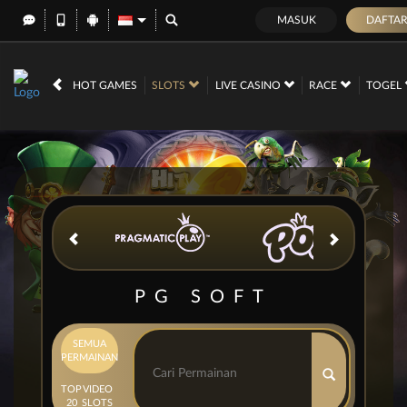
MASUK
DAFTA
IDR
12,693,340,
HOT GAMES
SLOTS
LIVE CASINO
RACE
TOGEL
PG SOFT
SEMUA
PERMAINAN
TOP
VIDEO
20
SLOTS