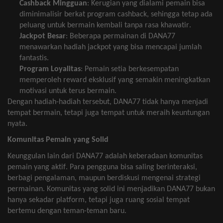
Cashback
Mingguan
:
Kerugian
yang
dialami
pemain
bisa
diminimalisir
berkat
program cashback,
sehingga
tetap
ada
peluang
untuk
bermain
kembali
tanpa
rasa
khawatir
.
Jackpot Besar
:
Beberapa
permainan
di DANA77
menawarkan
hadiah
jackpot yang
bisa
mencapai
jumlah
fantastis
.
Program
Loyalitas
:
Pemain
setia
berkesempatan
memperoleh
reward
eksklusif
yang
semakin
meningkatkan
motivasi
untuk
terus
bermain
.
Dengan
hadiah-hadiah
tersebut
, DANA77
tidak
hanya
menjadi
tempat
bermain
,
tetapi
juga
tempat
untuk
meraih
keuntungan
nyata
.
Komunitas
Pemain
yang Solid
Keunggulan
lain
dari
DANA77
adalah
keberadaan
komunitas
pemain
yang
aktif
. Para
pengguna
bisa
saling
berinteraksi
,
berbagi
pengalaman
,
maupun
berdiskusi
mengenai
strategi
permainan
.
Komunitas
yang solid
ini
menjadikan
DANA77
bukan
hanya
sekadar
platform,
tetapi
juga
ruang
sosial
tempat
bertemu
dengan
teman-teman
baru
.