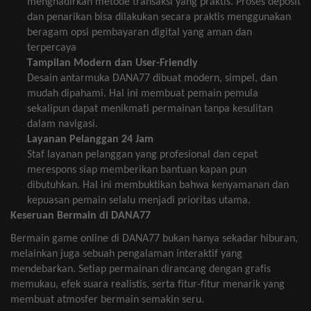
menghadirkan
metode
transaksi
yang
praktis
.
Proses deposit
dan
penarikan
bisa
dilakukan
secara
praktis
menggunakan
beragam
opsi
pembayaran
digital yang
aman
dan
terpercaya
Tampilan
Modern dan User-Friendly
Desain
antarmuka
DANA77
dibuat
modern,
simpel
, dan
mudah
dipahami
. Hal
ini
membuat
pemain
pemula
sekalipun
dapat
menikmati
permainan
tanpa
kesulitan
dalam
navigasi
.
Layanan
Pelanggan
24 Jam
Staf
layanan
pelanggan
yang
profesional
dan
cepat
merespons
siap
memberikan
bantuan
kapan
pun
dibutuhkan
. Hal
ini
membuktikan
bahwa
kenyamanan
dan
kepuasan
pemain
selalu
menjadi
prioritas
utama
.
Keseruan
Bermain
di DANA77
Bermain
game online di DANA77
bukan
hanya
sekadar
hiburan
,
melainkan
juga
sebuah
pengalaman
interaktif
yang
mendebarkan
.
Setiap
permainan
dirancang
dengan
grafis
memukau
,
efek
suara
realistis
,
serta
fitur-fitur
menarik
yang
membuat
atmosfer
bermain
semakin
seru
.