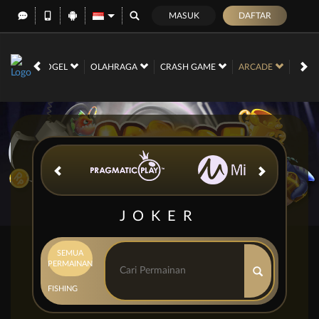
MASUK
DAFTAR
RACE
TOGEL
OLAHRAGA
CRASH GAME
ARCADE
POK
JOKER
SEMUA
PERMAINAN
FISHING