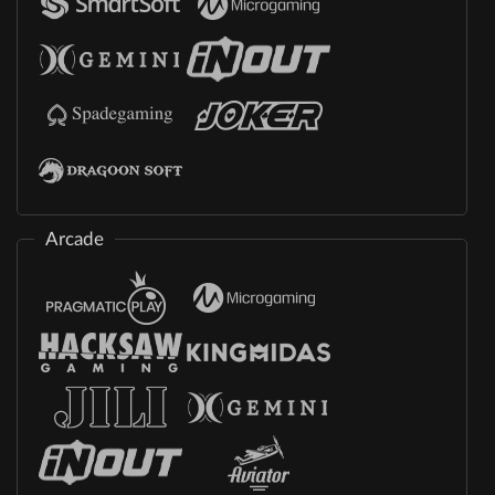
Arcade