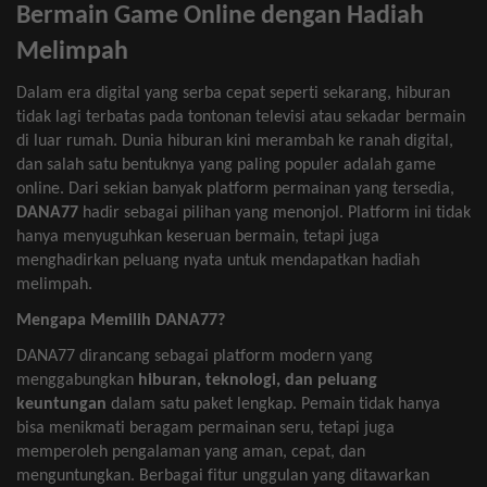
Bermain
Game Online
dengan
Hadiah
Melimpah
Dalam era digital yang
serba
cepat
seperti
sekarang
,
hiburan
tidak
lagi
terbatas
pada
tontonan
televisi
atau
sekadar
bermain
di
luar
rumah
. Dunia
hiburan
kini
merambah
ke
ranah
digital,
dan salah
satu
bentuknya
yang paling
populer
adalah
game
online. Dari
sekian
banyak
platform
permainan
yang
tersedia
,
DANA77
hadir
sebagai
pilihan
yang
menonjol
. Platform
ini
tidak
hanya
menyuguhkan
keseruan
bermain
,
tetapi
juga
menghadirkan
peluang
nyata
untuk
mendapatkan
hadiah
melimpah
.
Mengapa
Memilih
DANA77?
DANA77
dirancang
sebagai
platform modern yang
menggabungkan
hiburan
,
teknologi
, dan
peluang
keuntungan
dalam
satu
paket
lengkap
.
Pemain
tidak
hanya
bisa
menikmati
beragam
permainan
seru
,
tetapi
juga
memperoleh
pengalaman
yang
aman
,
cepat
, dan
menguntungkan
.
Berbagai
fitur
unggulan
yang
ditawarkan