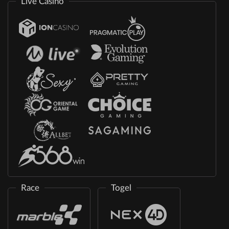
Live Casino
Race
Togel