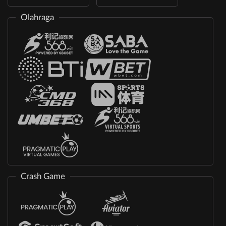
Olahraga
Crash Game