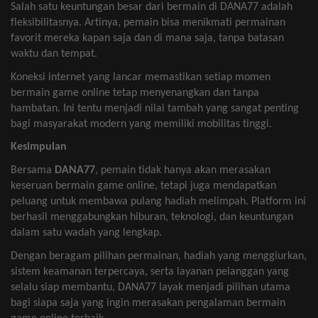
Salah
satu
keuntungan
besar
dari
bermain
di DANA77
adalah
fleksibilitasnya
.
Artinya
,
pemain
bisa
menikmati
permainan
favorit
mereka
kapan
saja
dan di mana
saja
,
tanpa
batasan
waktu
dan
tempat
.
Koneksi
internet yang
lancar
memastikan
setiap
momen
bermain
game online
tetap
menyenangkan
dan
tanpa
hambatan
. Ini
tentu
menjadi
nilai
tambah
yang sangat
penting
bagi
masyarakat
modern yang
memiliki
mobilitas
tinggi
.
Kesimpulan
Bersama
DANA77
,
pemain
tidak
hanya
akan
merasakan
keseruan
bermain
game online,
tetapi
juga
mendapatkan
peluang
untuk
membawa
pulang
hadiah
melimpah
. Platform
ini
berhasil
menggabungkan
hiburan
,
teknologi
, dan
keuntungan
dalam
satu
wadah
yang
lengkap
.
Dengan
beragam
pilihan
permainan
,
hadiah
yang
menggiurkan
,
sistem
keamanan
terpercaya
,
serta
layanan
pelanggan
yang
selalu
siap
membantu
, DANA77
layak
menjadi
pilihan
utama
bagi
siapa
saja
yang
ingin
merasakan
pengalaman
bermain