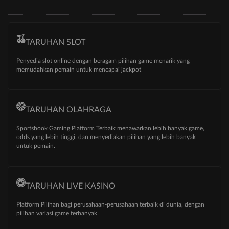
TARUHAN SLOT
Penyedia slot online dengan beragam pilihan game menarik yang
memudahkan pemain untuk mencapai jackpot
TARUHAN OLAHRAGA
Sportsbook Gaming Platform Terbaik menawarkan lebih banyak game,
odds yang lebih tinggi, dan menyediakan pilihan yang lebih banyak
untuk pemain.
TARUHAN LIVE KASINO
Platform Pilihan bagi perusahaan-perusahaan terbaik di dunia, dengan
pilihan variasi game terbanyak