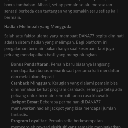
bonus
tambahan
.
Alhasil
,
setiap
pemain
selalu
merasakan
sensasi
berbeda
dan
tantangan
yang
semakin
seru
setiap
kali
bermain
.
Hadiah
Melimpah
yang
Menggoda
Salah
satu
faktor
utama
yang
membuat
DANA77
begitu
diminati
adalah
sistem
hadiah
yang
melimpah
.
Bagi platform
ini
,
pengalaman
bermain
bukan
hanya
soal
keseruan
,
tapi
juga
peluang
mendapatkan
hasil
yang
menguntungkan
.
Bonus
Pendaftaran
:
Pemain
baru
biasanya
langsung
mendapatkan
bonus
menarik
saat
pertama
kali
mendaftar
dan
melakukan
deposit.
Cashback
Mingguan
:
Kerugian
yang
dialami
pemain
bisa
diminimalisir
berkat
program cashback,
sehingga
tetap
ada
peluang
untuk
bermain
kembali
tanpa
rasa
khawatir
.
Jackpot Besar
:
Beberapa
permainan
di DANA77
menawarkan
hadiah
jackpot yang
bisa
mencapai
jumlah
fantastis
.
Program
Loyalitas
:
Pemain
setia
berkesempatan
memperoleh
reward
eksklusif
yang
semakin
meningkatkan