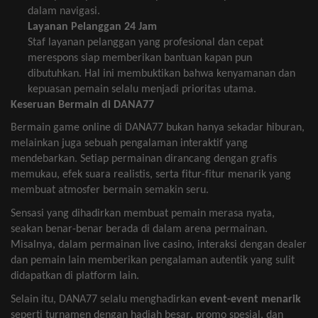
dalam
navigasi
.
Layanan
Pelanggan
24 Jam
Staf
layanan
pelanggan
yang
profesional
dan
cepat
merespons
siap
memberikan
bantuan
kapan
pun
dibutuhkan
. Hal
ini
membuktikan
bahwa
kenyamanan
dan
kepuasan
pemain
selalu
menjadi
prioritas
utama
.
Keseruan
Bermain
di DANA77
Bermain
game online di DANA77
bukan
hanya
sekadar
hiburan
,
melainkan
juga
sebuah
pengalaman
interaktif
yang
mendebarkan
.
Setiap
permainan
dirancang
dengan
grafis
memukau
,
efek
suara
realistis
,
serta
fitur-fitur
menarik
yang
membuat
atmosfer
bermain
semakin
seru
.
Sensasi
yang
dihadirkan
membuat
pemain
merasa
nyata
,
seakan
benar-benar
berada
di
dalam
arena
permainan
.
Misalnya
,
dalam
permainan
live casino,
interaksi
dengan
dealer
dan
pemain
lain
memberikan
pengalaman
autentik
yang
sulit
didapatkan
di platform lain.
Selain
itu
, DANA77
selalu
menghadirkan
event-event
menarik
seperti
turnamen
dengan
hadiah
besar
, promo
spesial
, dan