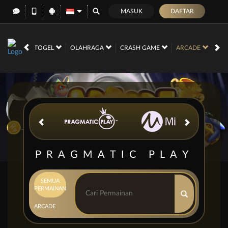
MASUK
DAFTAR
RACE
TOGEL
OLAHRAGA
CRASH GAME
ARCADE
PO
PRAGMATIC PLAY
SEMUA
PERMAINAN
ARCADE