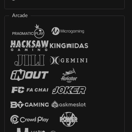
Arcade