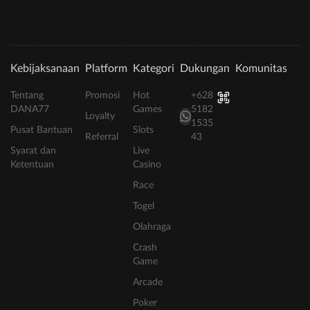
Kebijaksanaan
Platform
Kategori
Dukungan
Komunitas
Tentang
Promosi
Hot
+628
DANA77
Games
5182
Loyalty
1535
Pusat Bantuan
Slots
Referral
43
Syarat dan
Live
Ketentuan
Casino
Race
Togel
Olahraga
Crash
Game
Arcade
Poker