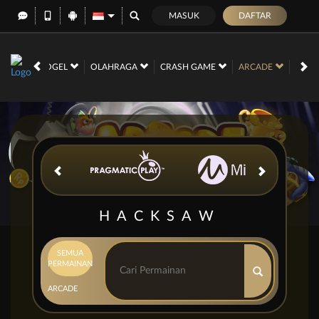
MASUK
DAFTAR
RACE
TOGEL
OLAHRAGA
CRASH GAME
ARCADE
POK
HACKSAW
SEMUA
PERMAINAN
ARCADE