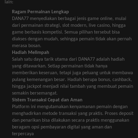
lain:
Ragam
Permainan
Lengkap
DANA77
menyediakan
berbagai
jenis
game online,
mulai
dari
permainan
strategi, slot modern, live casino,
hingga
game
berbasis
kompetisi
.
Semua
pilihan
tersebut
bisa
diakses
dengan
mudah
,
sehingga
pemain
tidak
akan
pernah
merasa
bosan
.
Hadiah
Melimpah
Salah
satu
daya
tarik
utama
dari
DANA77
adalah
hadiah
yang
ditawarkan
.
Setiap
permainan
tidak
hanya
memberikan
keseruan
,
tetapi
juga
peluang
untuk
membawa
pulang
kemenangan
besar
. Hadiah
berupa
bonus, cashback,
hingga
jackpot
menjadi
nilai
tambah
yang
membuat
pemain
semakin
bersemangat
.
Sistem
Transaksi
Cepat
dan Aman
Platform
ini
mengutamakan
kenyamanan
pemain
dengan
menghadirkan
metode
transaksi
yang
praktis
.
Proses deposit
dan
penarikan
bisa
dilakukan
secara
praktis
menggunakan
beragam
opsi
pembayaran
digital yang
aman
dan
terpercaya