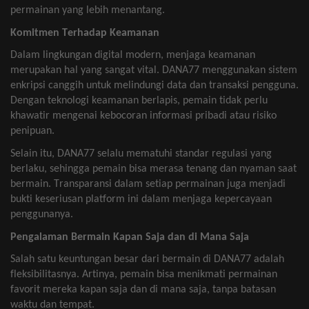
permainan
yang
lebih
menantang
.
Komitmen
Terhadap
Keamanan
Dalam
lingkungan
digital modern,
menjaga
keamanan
merupakan
hal
yang sangat vital
.
DANA77
menggunakan
sistem
enkripsi
canggih
untuk
melindungi
data dan
transaksi
pengguna
.
Dengan
teknologi
keamanan
berlapis
,
pemain
tidak
perlu
khawatir
mengenai
kebocoran
informasi
pribadi
atau
risiko
penipuan
.
Selain
itu
, DANA77
selalu
mematuhi
standar
regulasi
yang
berlaku
,
sehingga
pemain
bisa
merasa
tenang
dan
nyaman
saat
bermain
.
Transparansi
dalam
setiap
permainan
juga
menjadi
bukti
keseriusan
platform
ini
dalam
menjaga
kepercayaan
penggunanya
.
Pengalaman
Bermain
Kapan Saja dan di Mana Saja
Salah
satu
keuntungan
besar
dari
bermain
di DANA77
adalah
fleksibilitasnya
.
Artinya
,
pemain
bisa
menikmati
permainan
favorit
mereka
kapan
saja
dan di mana
saja
,
tanpa
batasan
waktu
dan
tempat
.