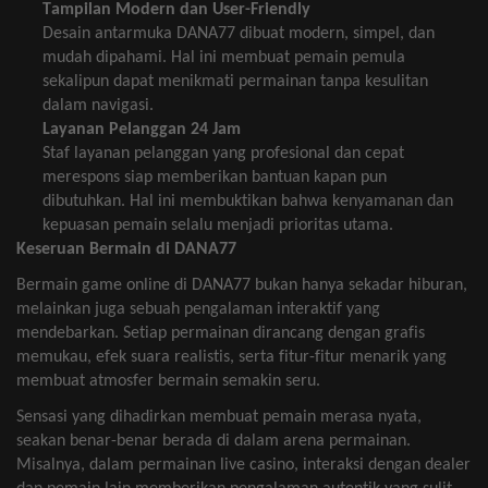
Tampilan
Modern dan User-Friendly
Desain
antarmuka
DANA77
dibuat
modern,
simpel
, dan
mudah
dipahami
. Hal
ini
membuat
pemain
pemula
sekalipun
dapat
menikmati
permainan
tanpa
kesulitan
dalam
navigasi
.
Layanan
Pelanggan
24 Jam
Staf
layanan
pelanggan
yang
profesional
dan
cepat
merespons
siap
memberikan
bantuan
kapan
pun
dibutuhkan
. Hal
ini
membuktikan
bahwa
kenyamanan
dan
kepuasan
pemain
selalu
menjadi
prioritas
utama
.
Keseruan
Bermain
di DANA77
Bermain
game online di DANA77
bukan
hanya
sekadar
hiburan
,
melainkan
juga
sebuah
pengalaman
interaktif
yang
mendebarkan
.
Setiap
permainan
dirancang
dengan
grafis
memukau
,
efek
suara
realistis
,
serta
fitur-fitur
menarik
yang
membuat
atmosfer
bermain
semakin
seru
.
Sensasi
yang
dihadirkan
membuat
pemain
merasa
nyata
,
seakan
benar-benar
berada
di
dalam
arena
permainan
.
Misalnya
,
dalam
permainan
live casino,
interaksi
dengan
dealer