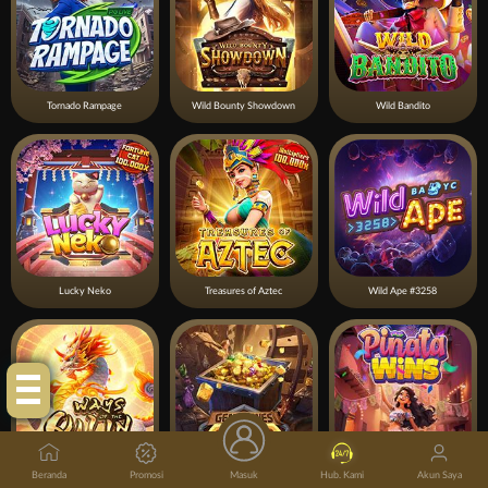
Tornado Rampage
Wild Bounty Showdown
Wild Bandito
Lucky Neko
Treasures of Aztec
Wild Ape #3258
Klik Disini!
Beranda
Promosi
Masuk
Hub. Kami
Akun Saya
Ways of the Qilin
Gemstones Gold
Pinata Wins