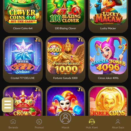
Clover Coins 4x4
100 Blazing Clover
Lucky Macaw
Crystal 777 DELUXE
Fortune Garuda 1000
Circus Joker 4096
Klik Disini!
Beranda
Promosi
Masuk
Hub. Kami
Akun Saya
Crown of Fortune
Joker's Fortune
Joker Coins Expanded