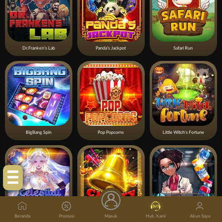
Dr.Franken’s Lab
Panda’s Jackpot
Safari Run
BigBang Spin
Pop Popcorns
Little Witch's Fortune
Klik Disini!
Beranda
Promosi
Masuk
Hub. Kami
Akun Saya
Celestial Goddess
Cherry Bell
Elizabeth Lab