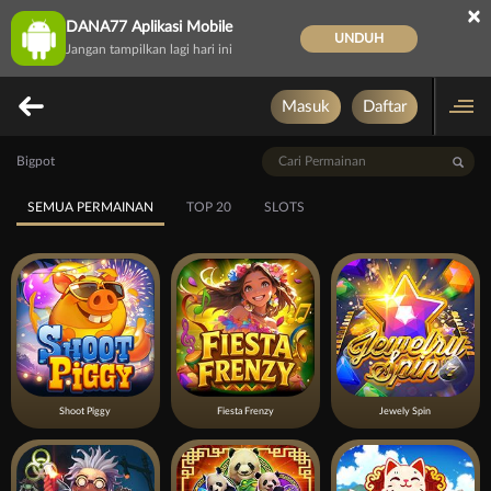
×
DANA77 Aplikasi Mobile
UNDUH
Jangan tampilkan lagi hari ini
Masuk
Daftar
Bigpot
SEMUA PERMAINAN
TOP 20
SLOTS
Shoot Piggy
Fiesta Frenzy
Jewely Spin