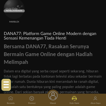
MARBLEX
DANA77: Platform Game Online Modern dengan
Sensasi Kemenangan Tiada Henti
Bersama DANA77,
Rasakan
Serunya
Bermain
Game Online
dengan
Hadiah
Melimpah
Dalam era digital yang
serba
cepat
seperti
sekarang
,
hiburan
Klik Disini!
tidak
lagi
terbatas
pada
tontonan
televisi
atau
sekadar
bermain
di
luar
rumah
. Dunia
hiburan
kini
merambah
ke
ranah
digital,
dan salah
satu
bentuknya
yang paling
populer
adalah
game
online. Dari
sekian
banyak
platform
permainan
yang
tersedia
,
DANA77
hadir
sebagai
pilihan
yang
menonjol
. Platform
ini
tidak
hanya
menyuguhkan
keseruan
bermain
,
tetapi
juga
Beranda
Promosi
Masuk
Hub. Kami
Akun Saya