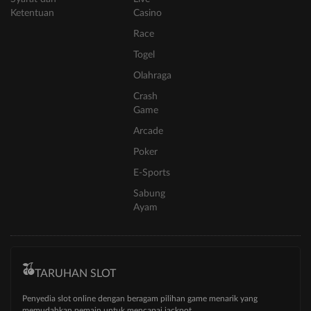
Ketentuan
Casino
Race
Togel
Olahraga
Crash
Game
Arcade
Poker
E-Sports
Sabung
Ayam
TARUHAN SLOT
Penyedia slot online dengan beragam pilihan game menarik yang
memudahkan pemain untuk mencapai jackpot