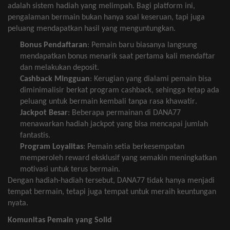
adalah
sistem
hadiah
yang
melimpah
.
Bagi platform
ini
,
pengalaman
bermain
bukan
hanya
soal
keseruan
,
tapi
juga
peluang
mendapatkan
hasil
yang
menguntungkan
.
Bonus
Pendaftaran
:
Pemain
baru
biasanya
langsung
mendapatkan
bonus
menarik
saat
pertama
kali
mendaftar
dan
melakukan
deposit.
Cashback
Mingguan
:
Kerugian
yang
dialami
pemain
bisa
diminimalisir
berkat
program cashback,
sehingga
tetap
ada
peluang
untuk
bermain
kembali
tanpa
rasa
khawatir
.
Jackpot Besar
:
Beberapa
permainan
di DANA77
menawarkan
hadiah
jackpot yang
bisa
mencapai
jumlah
fantastis
.
Program
Loyalitas
:
Pemain
setia
berkesempatan
memperoleh
reward
eksklusif
yang
semakin
meningkatkan
motivasi
untuk
terus
bermain
.
Dengan
hadiah-hadiah
tersebut
, DANA77
tidak
hanya
menjadi
tempat
bermain
,
tetapi
juga
tempat
untuk
meraih
keuntungan
nyata
.
Komunitas
Pemain
yang Solid