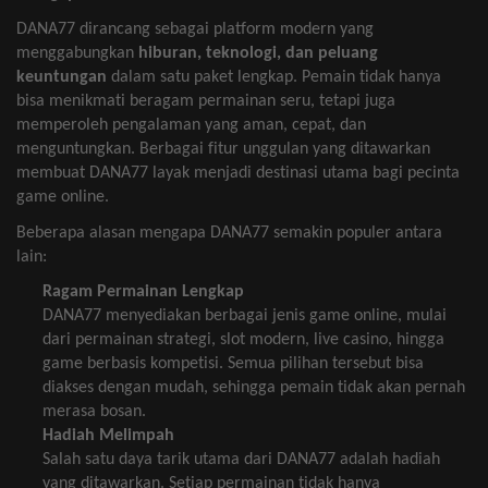
DANA77
dirancang
sebagai
platform modern yang
menggabungkan
hiburan
,
teknologi
, dan
peluang
keuntungan
dalam
satu
paket
lengkap
.
Pemain
tidak
hanya
bisa
menikmati
beragam
permainan
seru
,
tetapi
juga
memperoleh
pengalaman
yang
aman
,
cepat
, dan
menguntungkan
.
Berbagai
fitur
unggulan
yang
ditawarkan
membuat
DANA77
layak
menjadi
destinasi
utama
bagi
pecinta
game online.
Beberapa
alasan
mengapa
DANA77
semakin
populer
antara
lain:
Ragam
Permainan
Lengkap
DANA77
menyediakan
berbagai
jenis
game online,
mulai
dari
permainan
strategi, slot modern, live casino,
hingga
game
berbasis
kompetisi
.
Semua
pilihan
tersebut
bisa
diakses
dengan
mudah
,
sehingga
pemain
tidak
akan
pernah
merasa
bosan
.
Hadiah
Melimpah
Salah
satu
daya
tarik
utama
dari
DANA77
adalah
hadiah
yang
ditawarkan
.
Setiap
permainan
tidak
hanya