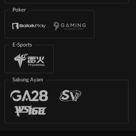
Poker
E-Sports
Sabung Ayam