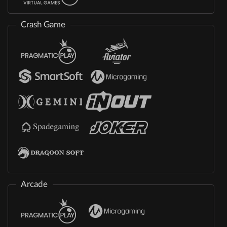
Crash Game
Arcade