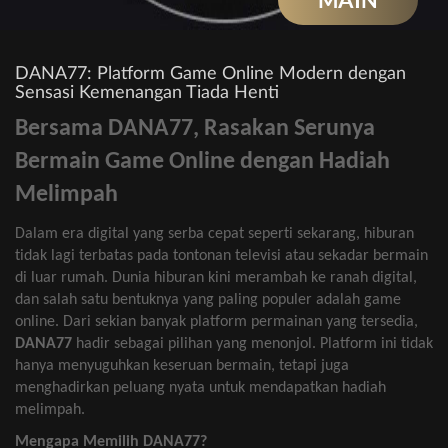
DANA77: Platform Game Online Modern dengan
Sensasi Kemenangan Tiada Henti
Bersama DANA77,
Rasakan
Serunya
Bermain
Game Online
dengan
Hadiah
Melimpah
Dalam era digital yang
serba
cepat
seperti
sekarang
,
hiburan
tidak
lagi
terbatas
pada
tontonan
televisi
atau
sekadar
bermain
di
luar
rumah
. Dunia
hiburan
kini
merambah
ke
ranah
digital,
dan salah
satu
bentuknya
yang paling
populer
adalah
game
online. Dari
sekian
banyak
platform
permainan
yang
tersedia
,
DANA77
hadir
sebagai
pilihan
yang
menonjol
. Platform
ini
tidak
hanya
menyuguhkan
keseruan
bermain
,
tetapi
juga
menghadirkan
peluang
nyata
untuk
mendapatkan
hadiah
melimpah
.
Mengapa
Memilih
DANA77?