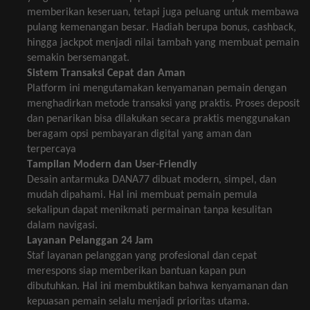
memberikan
keseruan
,
tetapi
juga
peluang
untuk
membawa
pulang
kemenangan
besar
. Hadiah
berupa
bonus, cashback,
hingga
jackpot
menjadi
nilai
tambah
yang
membuat
pemain
semakin
bersemangat
.
Sistem
Transaksi
Cepat
dan Aman
Platform
ini
mengutamakan
kenyamanan
pemain
dengan
menghadirkan
metode
transaksi
yang
praktis
.
Proses deposit
dan
penarikan
bisa
dilakukan
secara
praktis
menggunakan
beragam
opsi
pembayaran
digital yang
aman
dan
terpercaya
Tampilan
Modern dan User-Friendly
Desain
antarmuka
DANA77
dibuat
modern,
simpel
, dan
mudah
dipahami
. Hal
ini
membuat
pemain
pemula
sekalipun
dapat
menikmati
permainan
tanpa
kesulitan
dalam
navigasi
.
Layanan
Pelanggan
24 Jam
Staf
layanan
pelanggan
yang
profesional
dan
cepat
merespons
siap
memberikan
bantuan
kapan
pun
dibutuhkan
. Hal
ini
membuktikan
bahwa
kenyamanan
dan
kepuasan
pemain
selalu
menjadi
prioritas
utama
.