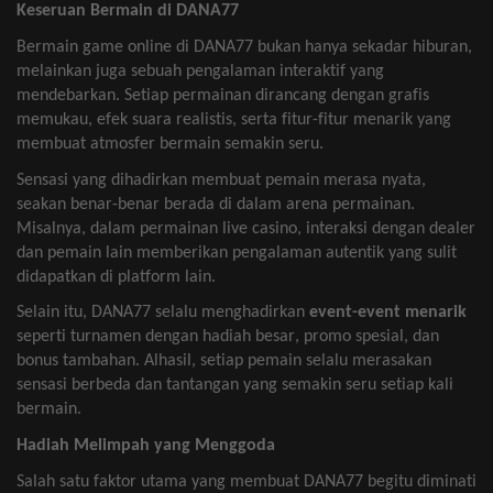
Keseruan
Bermain
di DANA77
Bermain
game online di DANA77
bukan
hanya
sekadar
hiburan
,
melainkan
juga
sebuah
pengalaman
interaktif
yang
mendebarkan
.
Setiap
permainan
dirancang
dengan
grafis
memukau
,
efek
suara
realistis
,
serta
fitur-fitur
menarik
yang
membuat
atmosfer
bermain
semakin
seru
.
Sensasi
yang
dihadirkan
membuat
pemain
merasa
nyata
,
seakan
benar-benar
berada
di
dalam
arena
permainan
.
Misalnya
,
dalam
permainan
live casino,
interaksi
dengan
dealer
dan
pemain
lain
memberikan
pengalaman
autentik
yang
sulit
didapatkan
di platform lain.
Selain
itu
, DANA77
selalu
menghadirkan
event-event
menarik
seperti
turnamen
dengan
hadiah
besar
, promo
spesial
, dan
bonus
tambahan
.
Alhasil
,
setiap
pemain
selalu
merasakan
sensasi
berbeda
dan
tantangan
yang
semakin
seru
setiap
kali
bermain
.
Hadiah
Melimpah
yang
Menggoda
Salah
satu
faktor
utama
yang
membuat
DANA77
begitu
diminati