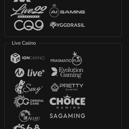
Live Casino