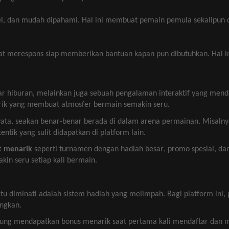
l
, dan
mudah
dipahami
. Hal
ini
membuat
pemain
pemula
sekalipun
at
merespons
siap
memberikan
bantuan
kapan
pun
dibutuhkan
. Hal
i
ar
hiburan
,
melainkan
juga
sebuah
pengalaman
interaktif
yang
mend
ik
yang
membuat
atmosfer
bermain
semakin
seru
.
yata
,
seakan
benar-benar
berada
di
dalam
arena
permainan
.
Misalny
tentik
yang
sulit
didapatkan
di platform lain.
t
menarik
seperti
turnamen
dengan
hadiah
besar
, promo
spesial
, da
akin
seru
setiap
kali
bermain
.
itu
diminati
adalah
sistem
hadiah
yang
melimpah
.
Bagi platform
ini
,
ngkan
.
sung
mendapatkan
bonus
menarik
saat
pertama
kali
mendaftar
dan
m