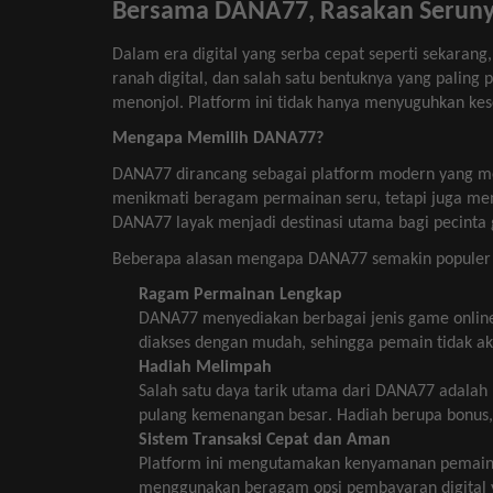
Bersama DANA77,
Rasakan
Serun
Dalam era digital yang
serba
cepat
seperti
sekarang
ranah
digital, dan salah
satu
bentuknya
yang paling
p
menonjol
. Platform
ini
tidak
hanya
menyuguhkan
ke
Mengapa
Memilih
DANA77?
DANA77
dirancang
sebagai
platform modern yang
m
menikmati
beragam
permainan
seru
,
tetapi
juga
me
DANA77
layak
menjadi
destinasi
utama
bagi
pecinta
Beberapa
alasan
mengapa
DANA77
semakin
populer
Ragam
Permainan
Lengkap
DANA77
menyediakan
berbagai
jenis
game onlin
diakses
dengan
mudah
,
sehingga
pemain
tidak
a
Hadiah
Melimpah
Salah
satu
daya
tarik
utama
dari
DANA77
adalah
pulang
kemenangan
besar
. Hadiah
berupa
bonus,
Sistem
Transaksi
Cepat
dan Aman
Platform
ini
mengutamakan
kenyamanan
pemai
menggunakan
beragam
opsi
pembayaran
digital