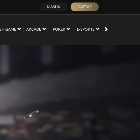
MASUK
DAFTAR
SH GAME
ARCADE
POKER
E-SPORTS
SABUNG AYAM