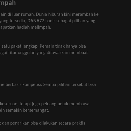
impah
ain
di
luar
rumah
. Dunia
hiburan
kini
merambah
ke
yang
tersedia
,
DANA77
hadir
sebagai
pilihan
yang
apatkan
hadiah
melimpah
.
m
satu
paket
lengkap
.
Pemain
tidak
hanya
bisa
agai
fitur
unggulan
yang
ditawarkan
membuat
me
berbasis
kompetisi
.
Semua
pilihan
tersebut
bisa
keseruan
,
tetapi
juga
peluang
untuk
membawa
in
semakin
bersemangat
.
it dan
penarikan
bisa
dilakukan
secara
praktis