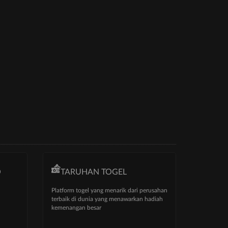
O
TARUHAN TOGEL
Platform togel yang menarik dari perusahan
terbaik di dunia yang menawarkan hadiah
kemenangan besar