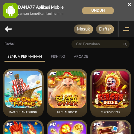
×
DANA77 Aplikasi Mobile
UNDUH
Jangan tampilkan lagi hari ini
Masuk
Daftar
Fachai
SEMUA PERMAINAN
FISHING
ARCADE
BAO CHUAN FISHING
FA CHAI DOZER
CIRCUS DOZER