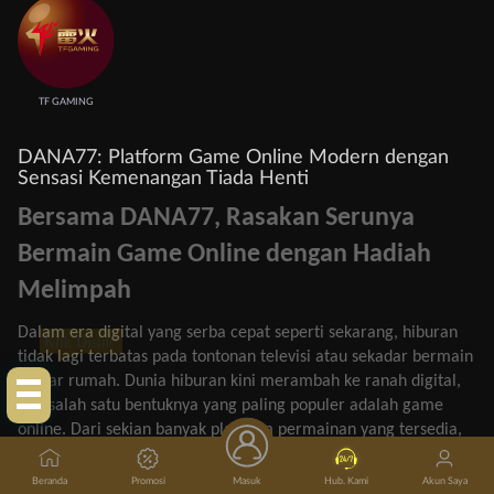
TF GAMING
DANA77: Platform Game Online Modern dengan
Sensasi Kemenangan Tiada Henti
Bersama DANA77,
Rasakan
Serunya
Bermain
Game Online
dengan
Hadiah
Melimpah
Dalam era digital yang
serba
cepat
seperti
sekarang
,
hiburan
Klik Disini!
tidak
lagi
terbatas
pada
tontonan
televisi
atau
sekadar
bermain
di
luar
rumah
. Dunia
hiburan
kini
merambah
ke
ranah
digital,
dan salah
satu
bentuknya
yang paling
populer
adalah
game
online. Dari
sekian
banyak
platform
permainan
yang
tersedia
,
DANA77
hadir
sebagai
pilihan
yang
menonjol
. Platform
ini
tidak
hanya
menyuguhkan
keseruan
bermain
,
tetapi
juga
Beranda
Promosi
Masuk
Hub. Kami
Akun Saya