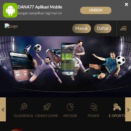
×
DANA77 Aplikasi Mobile
UNDUH
Jangan tampilkan lagi hari ini
Masuk
Daftar
GEL
OLAHRAGA
CRASH GAME
ARCADE
POKER
E-SPORTS