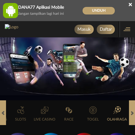
×
DANA77 Aplikasi Mobile
UNDUH
Jangan tampilkan lagi hari ini
Masuk
Daftar
MES
SLOTS
LIVE CASINO
RACE
TOGEL
OLAHRAGA
CR