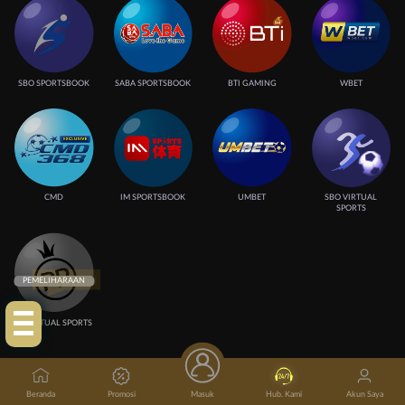
SBO SPORTSBOOK
SABA SPORTSBOOK
BTI GAMING
WBET
CMD
IM SPORTSBOOK
UMBET
SBO VIRTUAL
SPORTS
Klik Disini!
PP VIRTUAL SPORTS
DANA77: Platform Game Online Modern dengan
Sensasi Kemenangan Tiada Henti
Beranda
Promosi
Masuk
Hub. Kami
Akun Saya