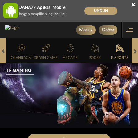
×
DANA77 Aplikasi Mobile
UNDUH
Jangan tampilkan lagi hari ini
Masuk
Daftar
L
OLAHRAGA
CRASH GAME
ARCADE
POKER
E-SPORTS