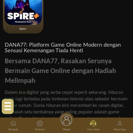
Spire+
DANA77: Platform Game Online Modern dengan
Sensasi Kemenangan Tiada Henti
Bersama DANA77,
Rasakan
Serunya
Bermain
Game Online
dengan
Hadiah
Melimpah
Klik Disini!
Dalam era digital yang
serba
cepat
seperti
sekarang
,
hiburan
tidak
lagi
terbatas
pada
tontonan
televisi
atau
sekadar
bermain
di
luar
rumah
. Dunia
hiburan
kini
merambah
ke
ranah
digital,
dan salah
satu
bentuknya
yang paling
populer
adalah
game
online. Dari
sekian
banyak
platform
permainan
yang
tersedia
,
DANA77
hadir
sebagai
pilihan
yang
menonjol
. Platform
ini
Beranda
Promosi
Masuk
Hub. Kami
Akun Saya
tidak
hanya
menyuguhkan
keseruan
bermain
,
tetapi
juga