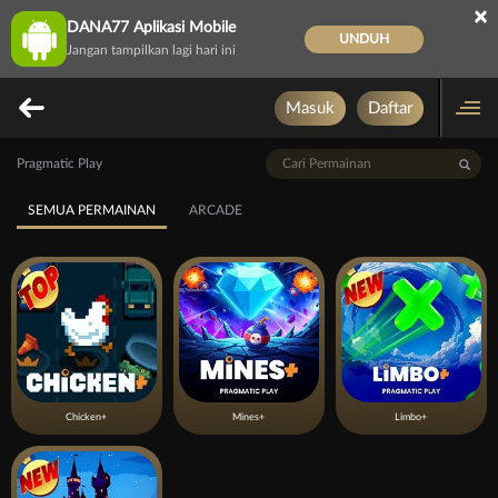
×
DANA77 Aplikasi Mobile
UNDUH
Jangan tampilkan lagi hari ini
Masuk
Daftar
Pragmatic Play
SEMUA PERMAINAN
ARCADE
Chicken+
Mines+
Limbo+