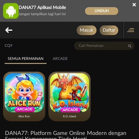
×
DANA77 Aplikasi Mobile
UNDUH
Jangan tampilkan lagi hari ini
Masuk
Daftar
CQ9
SEMUA PERMAINAN
ARCADE
Alice Run
K.O. Island
DANA77: Platform Game Online Modern dengan