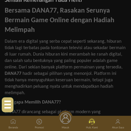
Sensasi Kemenangan Tiada Henti
Bersama DANA77,
Rasakan
Serunya
Bermain
Game Online
dengan
Hadiah
Melimpah
Dalam era digital yang
serba
cepat
seperti
sekarang
,
hiburan
tidak
lagi
terbatas
pada
tontonan
televisi
atau
sekadar
bermain
di
luar
rumah
. Dunia
hiburan
kini
merambah
ke
ranah
digital,
dan salah
satu
bentuknya
yang paling
populer
adalah
game
online. Dari
sekian
banyak
platform
permainan
yang
tersedia
,
DANA77
hadir
sebagai
pilihan
yang
menonjol
. Platform
ini
tidak
hanya
menyuguhkan
keseruan
bermain
,
tetapi
juga
menghadirkan
peluang
nyata
untuk
mendapatkan
hadiah
Klik Disini!
melimpah
.
Mengapa
Memilih
DANA77?
DANA77
dirancang
sebagai
platform modern yang
menggabungkan
hiburan
,
teknologi
, dan
peluang
keuntungan
dalam
satu
paket
lengkap
.
Pemain
tidak
hanya
Beranda
Promosi
Masuk
Hub. Kami
Akun Saya