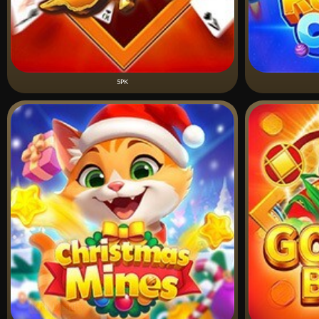
5PK
Klik Disini!